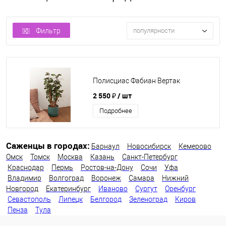
Фильтр
популярности
Полисциас Фабиан Вертак
2 550 ₽
/ шт
Подробнее
Саженцы в городах:
Барнаул
Новосибирск
Кемерово
Омск
Томск
Москва
Казань
Санкт-Петербург
Краснодар
Пермь
Ростов-на-Дону
Сочи
Уфа
Владимир
Волгоград
Воронеж
Самара
Нижний
Новгород
Екатеринбург
Иваново
Сургут
Оренбург
Севастополь
Липецк
Белгород
Зеленоград
Киров
Пенза
Тула