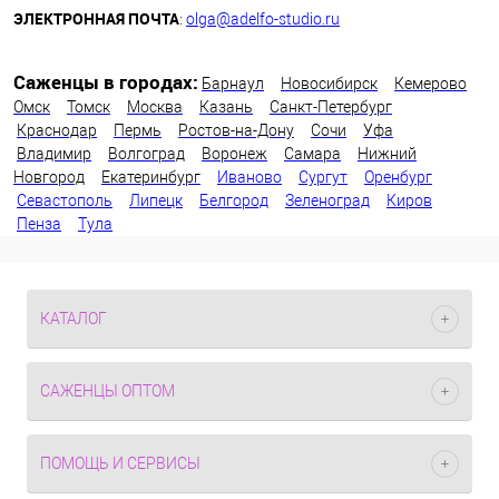
ЭЛЕКТРОННАЯ ПОЧТА
:
olga@adelfo-studio.ru
Саженцы в городах:
Барнаул
Новосибирск
Кемерово
Омск
Томск
Москва
Казань
Санкт-Петербург
Краснодар
Пермь
Ростов-на-Дону
Сочи
Уфа
Владимир
Волгоград
Воронеж
Самара
Нижний
Новгород
Екатеринбург
Иваново
Сургут
Оренбург
Севастополь
Липецк
Белгород
Зеленоград
Киров
Пенза
Тула
КАТАЛОГ
САЖЕНЦЫ ОПТОМ
ПОМОЩЬ И СЕРВИСЫ