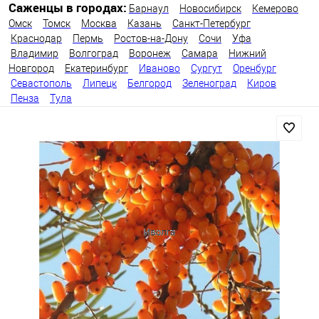
Саженцы в городах:
Барнаул
Новосибирск
Кемерово
Омск
Томск
Москва
Казань
Санкт-Петербург
Краснодар
Пермь
Ростов-на-Дону
Сочи
Уфа
Владимир
Волгоград
Воронеж
Самара
Нижний
Новгород
Екатеринбург
Иваново
Сургут
Оренбург
Севастополь
Липецк
Белгород
Зеленоград
Киров
Пенза
Тула