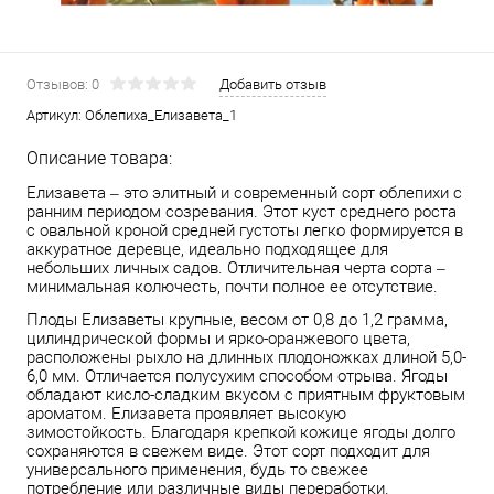
Отзывов: 0
Добавить отзыв
Артикул:
Облепиха_Елизавета_1
Описание товара:
Елизавета – это элитный и современный сорт облепихи с
ранним периодом созревания. Этот куст среднего роста
с овальной кроной средней густоты легко формируется в
аккуратное деревце, идеально подходящее для
небольших личных садов. Отличительная черта сорта –
минимальная колючесть, почти полное ее отсутствие.
Плоды Елизаветы крупные, весом от 0,8 до 1,2 грамма,
цилиндрической формы и ярко-оранжевого цвета,
расположены рыхло на длинных плодоножках длиной 5,0-
6,0 мм. Отличается полусухим способом отрыва. Ягоды
обладают кисло-сладким вкусом с приятным фруктовым
ароматом. Елизавета проявляет высокую
зимостойкость. Благодаря крепкой кожице ягоды долго
сохраняются в свежем виде. Этот сорт подходит для
универсального применения, будь то свежее
потребление или различные виды переработки.