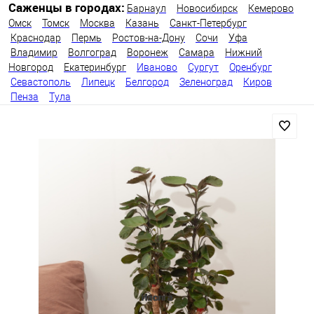
Саженцы в городах:
Барнаул
Новосибирск
Кемерово
Омск
Томск
Москва
Казань
Санкт-Петербург
Краснодар
Пермь
Ростов-на-Дону
Сочи
Уфа
Владимир
Волгоград
Воронеж
Самара
Нижний
Новгород
Екатеринбург
Иваново
Сургут
Оренбург
Севастополь
Липецк
Белгород
Зеленоград
Киров
Пенза
Тула