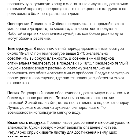
праздничную курчавую крону, а элегантные силуэты и достаточно
скромный характер превращают его в прекрасного кандидата на
роль самого большого растения в доме.
Освещение.
Полисциас Фабиан предпочитает непрямой свет от
умеренного до яркого, но может адаптироваться к полутени.
Избегайте прямых солнечных лучей, так как более резкие лучи
могут обжечь растение.
Температура.
В весенне-летний период идеальная температура
около 18-24°С, при температуре выше 27°С желательно
обеспечить высокую влажность. В осенне-зимний период
оптимальная температура в пределах 15-18°С. Чрезмерно теплый
и сухой воздух вредит растению, поэтому желательно не
размещать его вблизи отопительных приборов. Следует регулярно
проветривать помещение, где растет полисциас, оберегая его от
сквозняков.
Полив.
Регулярный полив обеспечивает достаточную влажность и
более здоровое растение. Летом почва должна оставаться
влажной. Зимой поливайте, когда почва немного подсохнет сверху.
Лучше держать их слегка сухими, чем переливать. По
возможности используйте мягкую воду.
Влажность воздуха.
Предпочитает умеренный и высокий уровень
влажности. Сухой воздух может вызвать опадение листьев.
Регулярно опрыскивайте листву для достижения наилучших