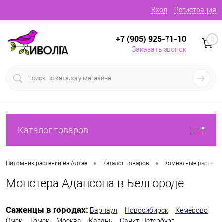
Вход
Регистрация
+7 (905) 925-71-10
0
Заказать звонок
Каталог товаров
•
•
Питомник растений на Алтае
Каталог товаров
Комнатные растени
Монстера Адансона в Белгороде
Саженцы в городах:
Барнаул
Новосибирск
Кемерово
Омск
Томск
Москва
Казань
Санкт-Петербург