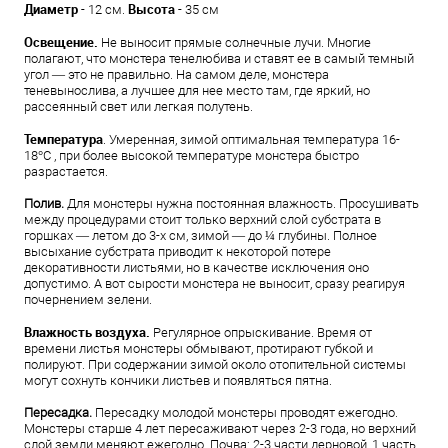
Диаметр
Высота
- 12 см.
- 35 см
Освещение.
Не выносит прямые солнечные лучи. Многие
полагают, что монстера тенелюбива и ставят ее в самый темный
угол — это не правильно. На самом деле, монстера
теневынослива, а лучшее для нее место там, где яркий, но
рассеянный свет или легкая полутень.
Температура
. Умеренная, зимой оптимальная температура 16-
18°C , при более высокой температуре монстера быстро
разрастается.
Полив.
Для монстеры нужна постоянная влажность. Просушивать
между процедурами стоит только верхний слой субстрата в
горшках — летом до 3-х см, зимой — до ¼ глубины. Полное
высыхание субстрата приводит к некоторой потере
декоративности листьями, но в качестве исключения оно
допустимо. А вот сырости монстера не выносит, сразу реагируя
почернением зелени.
Влажность воздуха.
Регулярное опрыскивание. Время от
времени листья монстеры обмывают, протирают губкой и
полируют. При содержании зимой около отопительной системы
могут сохнуть кончики листьев и появляться пятна.
Пересадка.
Пересадку молодой монстеры проводят ежегодно.
Монстеры старше 4 лет пересаживают через 2-3 года, но верхний
слой земли меняют ежегодно. Почва: 2-3 части дерновой, 1 часть