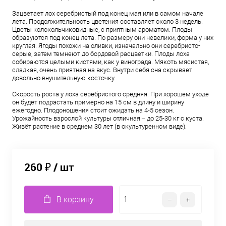
Зацветает лох серебристый под конец мая или в самом начале
лета. Продолжительность цветения составляет около 3 недель.
Цветы колокольчиковидные, с приятным ароматом. Плоды
образуются под конец лета. По размеру они невелики, форма у них
круглая. Ягоды похожи на оливки, изначально они серебристо-
серые, затем темнеют до бордовой расцветки. Плоды лоха
собираются целыми кистями, как у винограда. Мякоть мясистая,
сладкая, очень приятная на вкус. Внутри себя она скрывает
довольно внушительную косточку.
Скорость роста у лоха серебристого средняя. При хорошем уходе
он будет подрастать примерно на 15 см в длину и ширину
ежегодно. Плодоношения стоит ожидать на 4-5 сезон.
Урожайность взрослой культуры отличная – до 25-30 кг с куста.
Живёт растение в среднем 30 лет (в окультуренном виде).
260 ₽
/ шт
В корзину