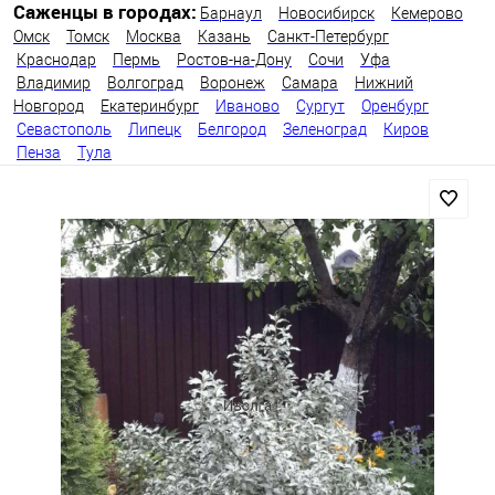
Саженцы в городах:
Барнаул
Новосибирск
Кемерово
Омск
Томск
Москва
Казань
Санкт-Петербург
Краснодар
Пермь
Ростов-на-Дону
Сочи
Уфа
Владимир
Волгоград
Воронеж
Самара
Нижний
Новгород
Екатеринбург
Иваново
Сургут
Оренбург
Севастополь
Липецк
Белгород
Зеленоград
Киров
Пенза
Тула