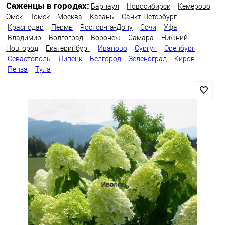
Саженцы в городах:
Барнаул
Новосибирск
Кемерово
Омск
Томск
Москва
Казань
Санкт-Петербург
Краснодар
Пермь
Ростов-на-Дону
Сочи
Уфа
Владимир
Волгоград
Воронеж
Самара
Нижний
Новгород
Екатеринбург
Иваново
Сургут
Оренбург
Севастополь
Липецк
Белгород
Зеленоград
Киров
Пенза
Тула