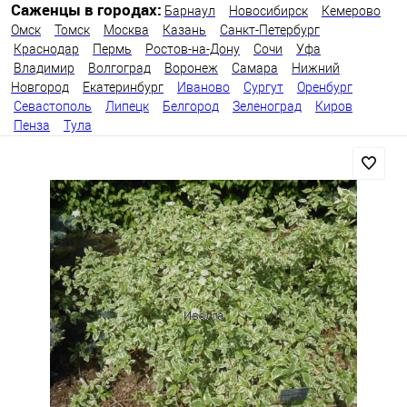
Саженцы в городах:
Барнаул
Новосибирск
Кемерово
Омск
Томск
Москва
Казань
Санкт-Петербург
Краснодар
Пермь
Ростов-на-Дону
Сочи
Уфа
Владимир
Волгоград
Воронеж
Самара
Нижний
Новгород
Екатеринбург
Иваново
Сургут
Оренбург
Севастополь
Липецк
Белгород
Зеленоград
Киров
Пенза
Тула